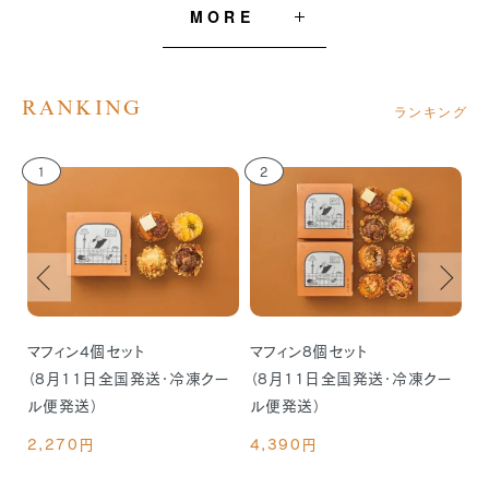
MORE
RANKING
ランキング
1
2
マフィン4個セット
マフィン8個セット
マ
ル
（8月11日全国発送・冷凍クー
（8月11日全国発送・冷凍クー
（
ル便発送）
ル便発送）
ル
2,270円
4,390円
2